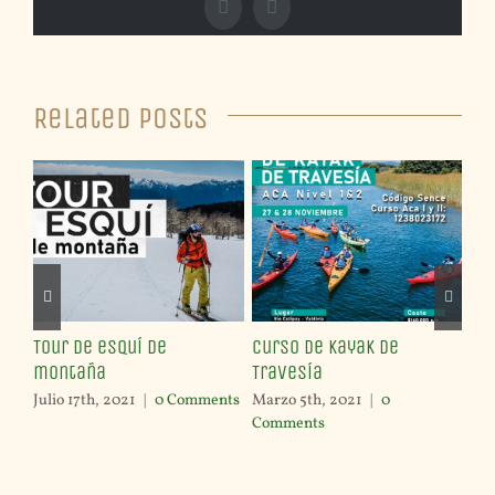
Facebook
X
Related Posts
Tour de esquí de
Curso de Kayak de
WF
montaña
Travesía
Re
Julio 17th, 2021
|
0 Comments
Marzo 5th, 2021
|
0
Ene
Comments
Co