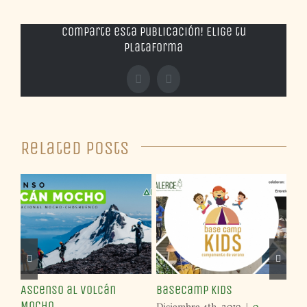
Comparte esta publicación! Elige tu
plataforma
Facebook
X
Related Posts
Ascenso al Volcán
BaseCamp Kids
Cu
Mocho
au