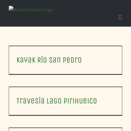
Skip
to
content
Kayak Río San Pedro
Travesía Lago Pirihueico