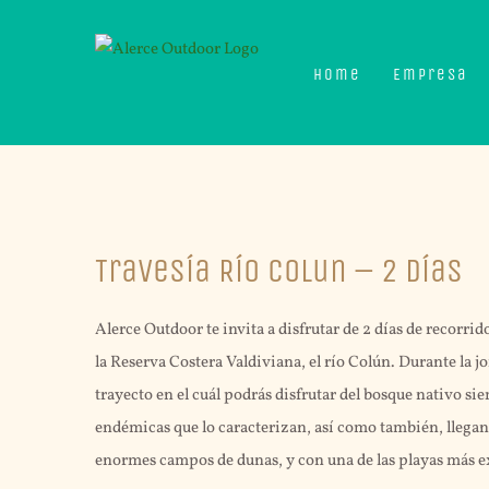
Skip
to
Home
Empresa
content
View
Travesía Río Colun – 2 Días
Larger
Image
Alerce Outdoor te invita a disfrutar de 2 días de recorr
la Reserva Costera Valdiviana, el río Colún. Durante l
trayecto en el cuál podrás disfrutar del bosque nativo s
endémicas que lo caracterizan, así como también, llega
enormes campos de dunas, y con una de las playas más ext