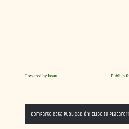
Powered by
Issuu
Publish f
Comparte esta publicación! Elige tu platafo