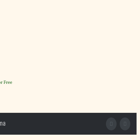
or Free
rma
Facebook
X