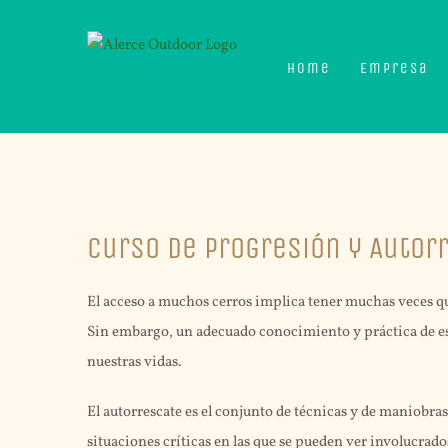
Skip
to
Home
Empresa
content
View
Curso de Progresión y Autor
Larger
Image
El acceso a muchos cerros implica tener muchas veces que 
Sin embargo, un adecuado conocimiento y práctica de est
nuestras vidas.
El autorrescate es el conjunto de técnicas y de maniobras
situaciones críticas en las que se pueden ver involucrado