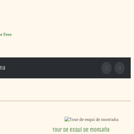
or Free
rma
Facebook
X
Tour de esquí de montaña