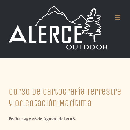
Skip
to
content
View
Curso de Cartografía Terrestre
Larger
Image
y Orientación Marítima
Fecha : 25 y 26 de Agosto del 2018.