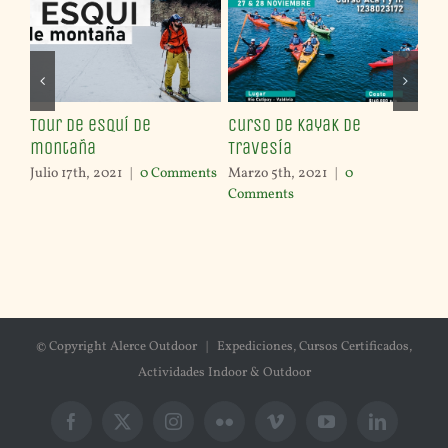
WF
Re
Ene
Co
Tour de esquí de
Curso de Kayak de
montaña
Travesía
Julio 17th, 2021
|
0 Comments
Marzo 5th, 2021
|
0
Comments
© Copyright Alerce Outdoor | Expediciones, Cursos Certificados,
Actividades Indoor & Outdoor
Facebook
X
Instagram
Flickr
Vimeo
YouTube
LinkedIn