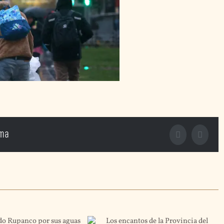
rma
Facebook
X