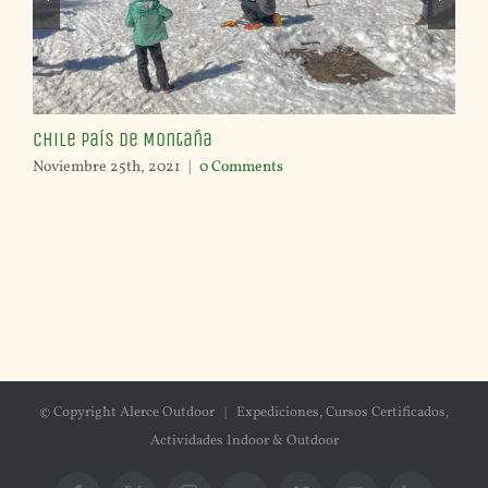
Chile país de Montaña
Re
Noviembre 25th, 2021
|
0 Comments
Oct
© Copyright Alerce Outdoor | Expediciones, Cursos Certificados,
Actividades Indoor & Outdoor