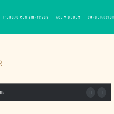
Trabajo con Empresas
Actividades
Capacitacio
R
rma
Facebook
X