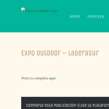
Skip
to
Home
Empresa
content
Expo Outdoor – LaderaSur
Noticia completa
aquí
Comparte esta publicación! Elige tu platafo