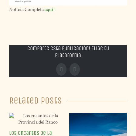
Noticia Completa
aquí!
Comparte esta publicación! Elige tu
plataforma
Facebook
X
Related Posts
por
Los encantos de la