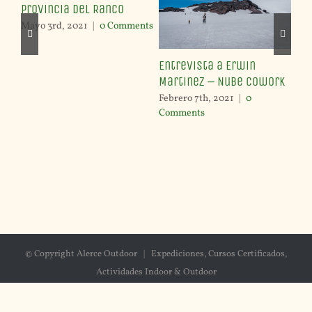
Provincia del Ranco
Mayo 3rd, 2021
|
0 Comments
Entrevista a Erwin
Cu
Martinez – Nube Cowork
na
pri
Febrero 7th, 2021
|
0
Comments
Feb
Co
© Copyright Alerce Outdoor | Expediciones, Cursos Certificados,
Actividades Indoor & Outdoor
Facebook
X
Instagram
Flickr
Vimeo
YouTube
LinkedIn