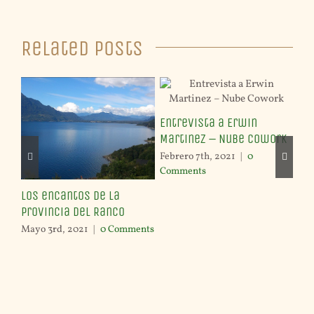
Related Posts
por
Entrevista a Erwin
Cu
Martinez – Nube Cowork
na
Febrero 7th, 2021
|
0
pri
Comments
Feb
Los encantos de la
Co
Provincia del Ranco
Mayo 3rd, 2021
|
0 Comments