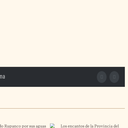
rma
Facebook
X