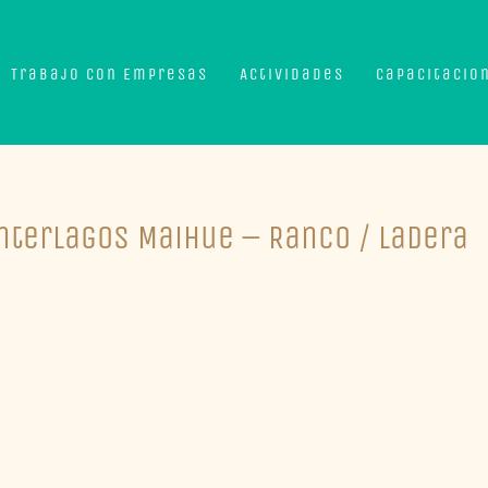
Trabajo con Empresas
Actividades
Capacitacio
Interlagos Maihue – Ranco / Ladera