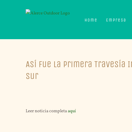
Skip
to
Home
Empresa
content
Así fue la primera Travesía 
Sur
Leer noticia completa
aquí