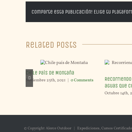
Comparte esta publicación! Elige tu platafo
Related Posts
Chile país de Montaña
Recorriendo
Noviembre 25th, 2021
|
0 Comments
aguas que c
Octubre 14th, 
© Copyright Alerce Outdoor | Expediciones, Cursos Certificado