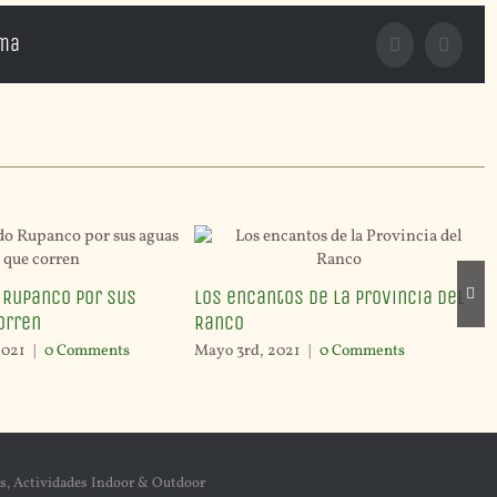
rma
Facebook
X
 Rupanco por sus
Los encantos de la Provincia del
orren
Ranco
2021
|
0 Comments
Mayo 3rd, 2021
|
0 Comments
s, Actividades Indoor & Outdoor